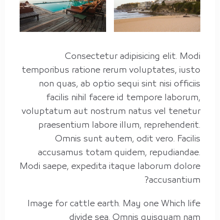
تاريخ الوصول
Consectetur adipisicing elit. Modi
تاريخ الخروج
temporibus ratione rerum voluptates, iusto
non quas, ab optio sequi sint nisi officiis
facilis nihil facere id tempore laborum,
الضيوف :
voluptatum aut nostrum natus vel tenetur
1
praesentium labore illum, reprehenderit.
Omnis sunt autem, odit vero. Facilis
بحث
accusamus totam quidem, repudiandae.
Modi saepe, expedita itaque laborum dolore
accusantium?
Image for cattle earth. May one Which life
divide sea. Omnis quisquam nam