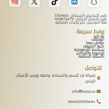
رقم الترخيص السياحي: 73104106
رقم السجل التجاري: 1010870479
فئة الترخيص: حجز وحدات الضيافة
روابط سريعة
من نحن
الوظائف
تواصل معنا
تجربة الضيوف
سياسة الخصوصية
الشروط والاحكام
الأسئلة الشائعة
للتواصل
شركة نزل للسفر والسياحة، واجهة روشن للأعمال،
الرياض
info@nuzul.co
+966920015064