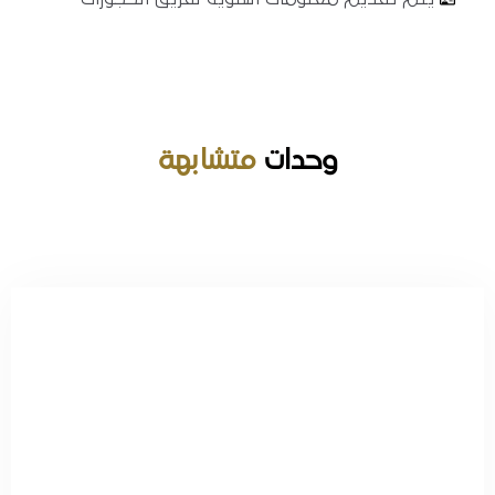
وحدات
متشابهة