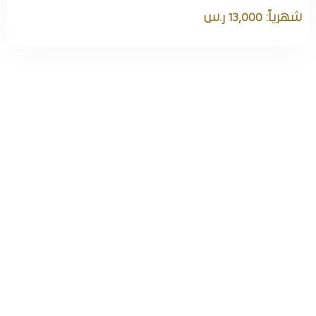
شهرياً: 13,000 ر.س
اطلب اقامتك الآن
بخصم خاص
للحجوزات
الشهرية!
اطلب شقتك شهريًا الآن