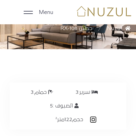
Menu
حطين RX-108
Nuzul
حطين RX-108
الرئيسية
الوحدات اليومية
الوحدات الشهرية
الشركات
سرير:
3
حمام:
3
الضيوف :
5
ملاك العقارات
حجم
122متر²
English