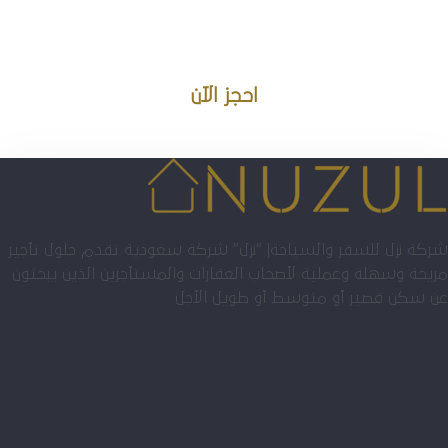
بخصم خاص واستمتع بإقامة
مريحة وأسعار مميزة!
احجز الآن
شركة نزل للسفر والسياحة| “نزل” شركة سعودية تقدم حلول تأجير
مريحة وسهلة وعملية لأصحاب العقارات والمستأجرين الذين يبحثون
عن سكن قصير أو متوسط أو طويل الأجل