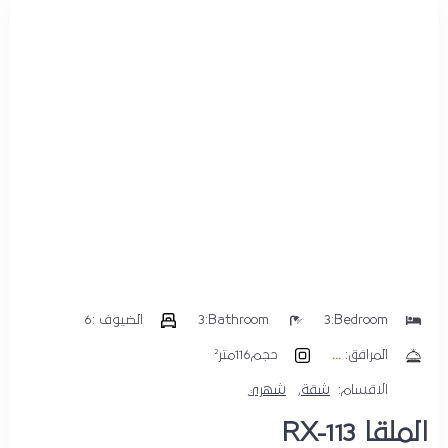
الضيوف :
1
بحث
Bedroom:
3
Bathroom:
3
الضيوف :
6
المرافق:
حجم
116متر²
الاقسام:
شقة
,
شهري
الملقا RX-113