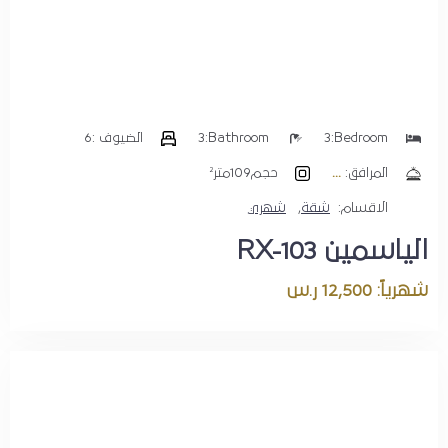
Bedroom:
3
Bathroom:
3
الضيوف :
6
المرافق:
حجم
109متر²
الاقسام:
شقة
,
شهري
الياسمين RX-103
شهرياً: 12,500 ر.س