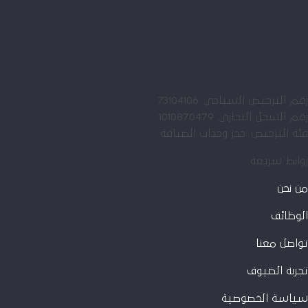
رقم الترخيص السياحي: 73104106
رقم السجل التجاري: 1010870479
فئة الترخيص: حجز وحدات الضيافة
روابط سريعة
من نحن
الوظائف
تواصل معنا
تجربة الضيوف
سياسة الخصوصية