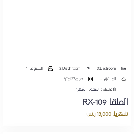
Bedroom:
3
Bathroom:
3
الضيوف :
1
المرافق:
حجم
137متر²
المدينة
الاقسام:
شقة
,
شهري
الرياض
الملقا RX-109
تاريخ الوصول
شهرياً: 13,000 ر.س
تاريخ الخروج