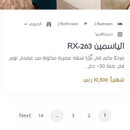
Bedroom:
2
Bathroom:
2
الضيوف :
4
حجم
85متر²
الياسمين RX-263
مرحبًا بكم في نُزُل! شقة عصرية مكونة من غرفتي نوم
في صفا 50– حي…
شهرياً: 10,500 ر.س
Next
14
…
3
2
1