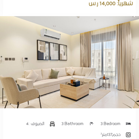
شهرياً: 14,000 ر.س
بحث
Bedroom:
3
Bathroom:
3
الضيوف :
4
حجم
137متر²