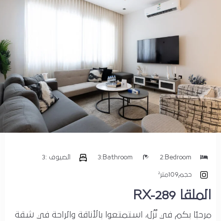
حسابي
Bedroom:
2
Bathroom:
3
الضيوف :
3
حجم
109متر²
الملقا RX-289
مرحبًا بكم في نُزُل، استمتعوا بالأناقة والراحة في شقة