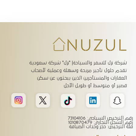
شركة نزل للسفر والسياحة| "نزل" شركة سعودية
تقدم حلول تأجير مريحة وسهلة وعملية لأصحاب
العقارات والمستأجرين الذين يبحثون عن سكن
قصير أو متوسط أو طويل الأجل
رقم الترخيص السياحي: 73104106
رقم السجل التجاري: 1010870479
فئة الترخيص: حجز وحدات الضيافة