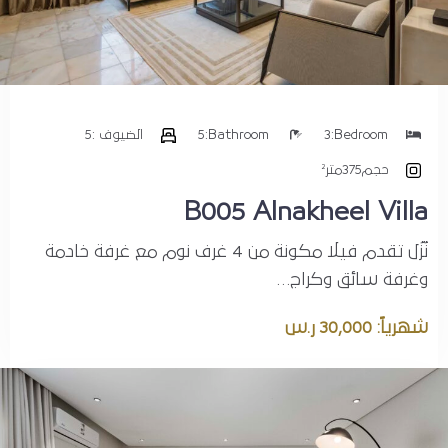
Bedroom:
3
Bathroom:
5
الضيوف :
5
حجم
375متر²
B005 Alnakheel Villa
نُزُل تقدم فيلا مكونة من 4 غرف نوم مع غرفة خادمة
وغرفة سائق وكراج…
شهرياً: 30,000 ر.س