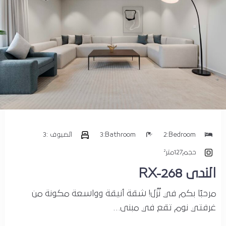
المدينة
الرياض
تاريخ الوصول
Bedroom:
2
Bathroom:
3
الضيوف :
3
تاريخ الخروج
حجم
127متر²
الندى RX-268
الضيوف :
مرحبًا بكم في نُزُل! شقة أنيقة وواسعة مكونة من
1
غرفتي نوم تقع في مبنى…