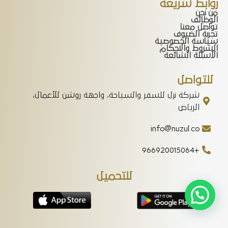
روابط سريعة
من نحن
الوظائف
تواصل معنا
تجربة الضيوف
سياسة الخصوصية
الشروط والاحكام
الأسئلة الشائعة
للتواصل
شركة نزل للسفر والسياحة، واجهة روشن للأعمال،
الرياض
info@nuzul.co
+966920015064
للتحميل