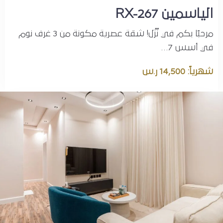
الياسمين RX-267
مرحبًا بكم في نُزُل! شقة عصرية مكونة من 3 غرف نوم
في أسس 7…
شهرياً: 14,500 ر.س