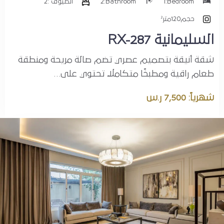
Bedroom:
1
Bathroom:
2
الضيوف :
2
حجم
120متر²
السليمانية RX-287
شقة أنيقة بتصميم عصري تضم صالة مريحة ومنطقة
طعام راقية ومطبخًا متكاملًا. تحتوي على…
شهرياً: 7,500 ر.س