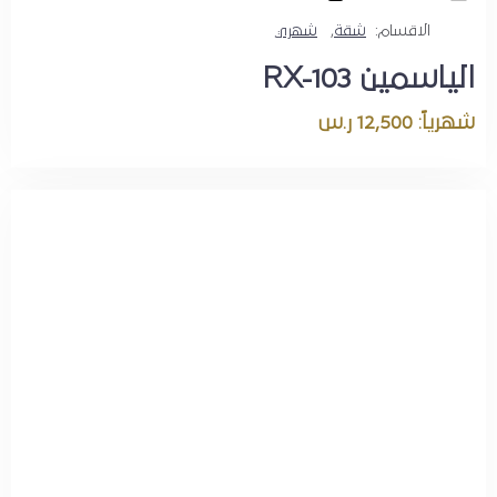
الاقسام:
شقة
,
شهري
الياسمين RX-103
شهرياً: 12,500 ر.س