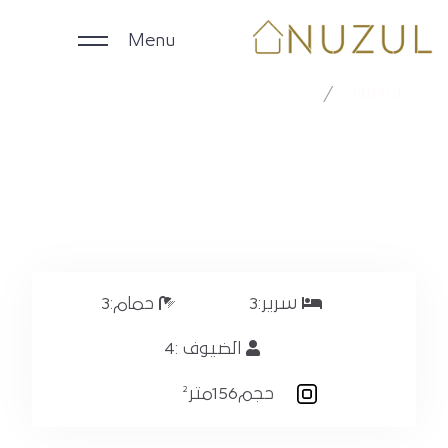
Menu
النرجس RX-278
Nuzul
النرجس RX-278
الرئيسية
الوحدات اليومية
الوحدات الشهرية
الشركات
سرير:
3
حمام:
3
الضيوف :
4
ملاك العقارات
حجم
156متر²
English