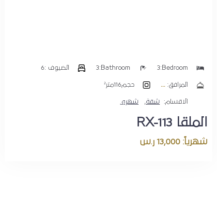
Bedroom:
3
Bathroom:
3
الضيوف :
6
المرافق:
حجم
116متر²
الاقسام:
شقة
,
شهري
الملقا RX-113
شهرياً: 13,000 ر.س