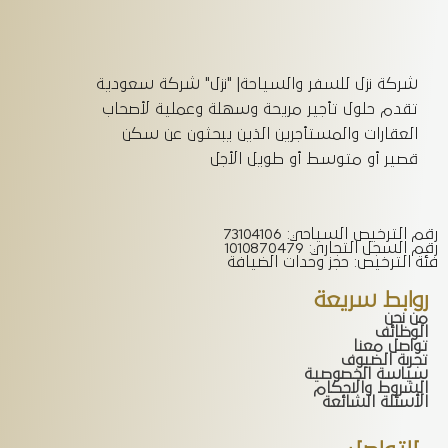
شركة نزل للسفر والسياحة| "نزل" شركة سعودية
تقدم حلول تأجير مريحة وسهلة وعملية لأصحاب
العقارات والمستأجرين الذين يبحثون عن سكن
قصير أو متوسط أو طويل الأجل
رقم الترخيص السياحي: 73104106
رقم السجل التجاري: 1010870479
فئة الترخيص: حجز وحدات الضيافة
روابط سريعة
من نحن
الوظائف
تواصل معنا
تجربة الضيوف
سياسة الخصوصية
الشروط والاحكام
الأسئلة الشائعة