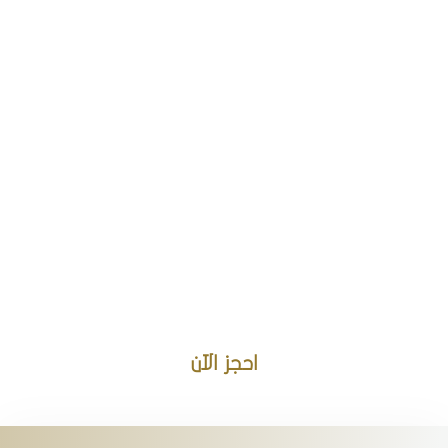
اطلب اقامتك الآن
بخصم خاص
للحجوزات
الشهرية!
اطلب شقتك شهريًا الآن
بخصم خاص واستمتع بإقامة
مريحة وأسعار مميزة!
احجز الآن