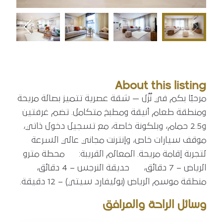
About this listing
مرحبًا بكم في نُزُل — شقة عصرية تتميز بصالة مريحة
ومنطقة طعام أنيقة ومطبخ متكامل. تضم غرفتين
و2.5 حمام، وبلكونة خاصة، مع تسجيل دخول ذاتي،
موقف سيارات خاص، وإنترنت مجاني عالي السرعة
لتجربة إقامة مريحة. المعالم القريبة:
محطة مترو
الرياض – 7 دقائق،
حديقة النرجس – 4 دقائق،
منطقة موسم الرياض (بوليفارد سيتي) – 12 دقيقة.
وسائل الراحة والمرافق