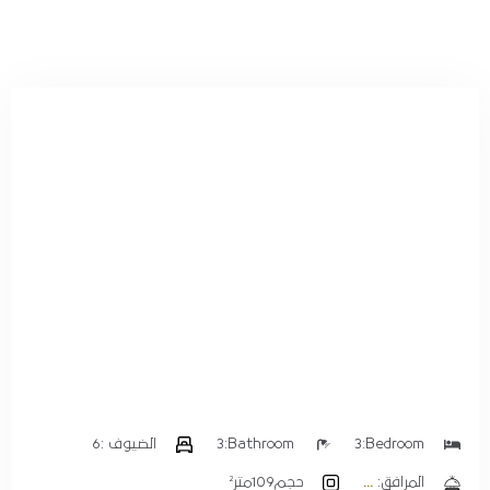
المدينة
الرياض
تاريخ الوصول
تاريخ الخروج
الضيوف :
1
بحث
Bedroom:
3
Bathroom:
3
الضيوف :
6
المرافق:
حجم
109متر²