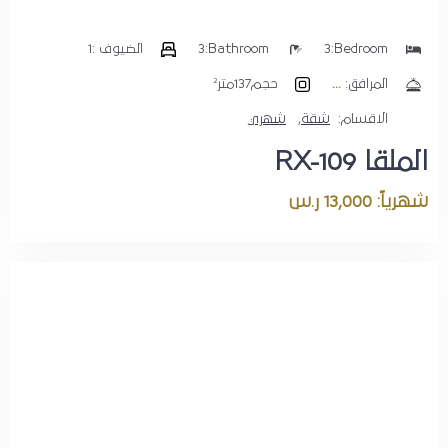
Bedroom:
3
Bathroom:
3
الضيوف :
1
المرافق:
حجم
137متر²
الاقسام:
شقة
,
شهري
الملقا RX-109
شهرياً: 13,000 ر.س