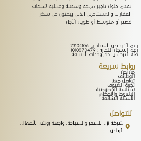
تقدم حلول تأجير مريحة وسهلة وعملية لأصحاب
العقارات والمستأجرين الذين يبحثون عن سكن
قصير أو متوسط أو طويل الأجل
رقم الترخيص السياحي: 73104106
رقم السجل التجاري: 1010870479
فئة الترخيص: حجز وحدات الضيافة
روابط سريعة
من نحن
الوظائف
تواصل معنا
تجربة الضيوف
سياسة الخصوصية
الشروط والاحكام
الأسئلة الشائعة
للتواصل
شركة نزل للسفر والسياحة، واجهة روشن للأعمال،
الرياض