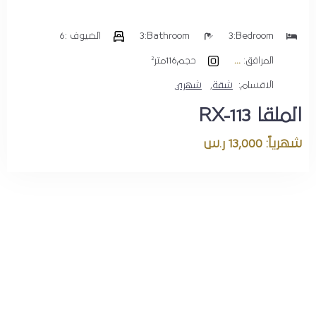
Bedroom:
3
Bathroom:
3
الضيوف :
6
المرافق:
حجم
116متر²
الاقسام:
شقة
,
شهري
الملقا RX-113
شهرياً: 13,000 ر.س
اطلب اقامتك الآن