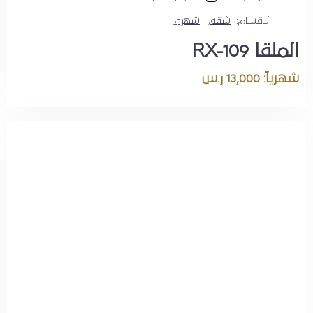
الاقسام:
شقة
,
شهري
الملقا RX-109
شهرياً: 13,000 ر.س