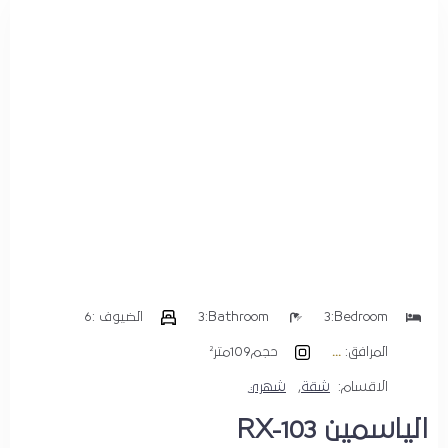
1
بحث
Bedroom:
3
Bathroom:
3
الضيوف :
6
المرافق:
حجم
109متر²
الاقسام:
شقة
,
شهري
الياسمين RX-103