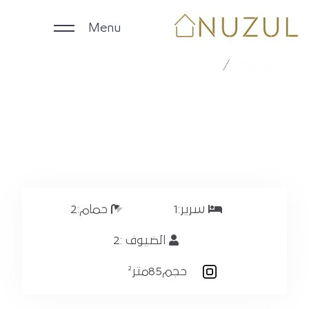
Menu
النرجس RX-193
Nuzul
النرجس RX-193
الرئيسية
الوحدات اليومية
الوحدات الشهرية
الشركات
سرير:
1
حمام:
2
الضيوف :
2
ملاك العقارات
حجم
85متر²
English