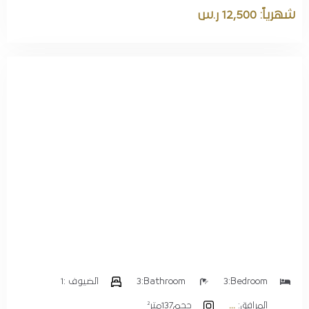
شهرياً: 12,500 ر.س
Bedroom:
3
Bathroom:
3
الضيوف :
1
المرافق:
حجم
137متر²