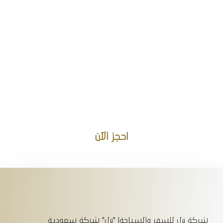
بخصم خاص
للحجوزات
الشهرية!
اطلب شقتك شهريًا الآن
بخصم خاص واستمتع بإقامة
مريحة وأسعار مميزة!
احجز الآن
شركة نزل للسفر والسياحة| "نزل" شركة سعودية