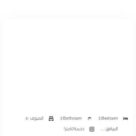
الضيوف :
1
بحث
Bedroom:
3
Bathroom:
3
الضيوف :
6
المرافق:
حجم
109متر²