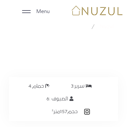
Menu
النرجس RX-162
Nuzul
النرجس RX-162
الرئيسية
الوحدات اليومية
الوحدات الشهرية
الشركات
سرير:
3
حمام:
4
الضيوف :
6
ملاك العقارات
حجم
157متر²
English