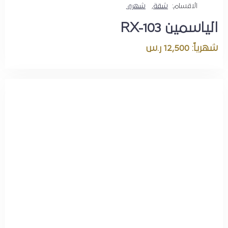
الاقسام:
شقة
,
شهري
الياسمين RX-103
شهرياً: 12,500 ر.س