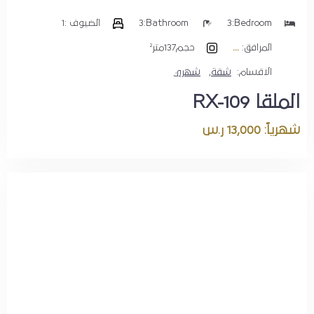
Bedroom:
3
Bathroom:
3
الضيوف :
1
المرافق:
حجم
137متر²
الاقسام:
شقة
,
شهري
الملقا RX-109
شهرياً: 13,000 ر.س