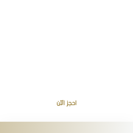
اطلب اقامتك الآن
بخصم خاص
للحجوزات
الشهرية!
اطلب شقتك شهريًا الآن
بخصم خاص واستمتع بإقامة
مريحة وأسعار مميزة!
احجز الآن