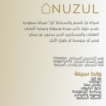
شركة نزل للسفر والسياحة| "نزل" شركة سعودية
تقدم حلول تأجير مريحة وسهلة وعملية لأصحاب
العقارات والمستأجرين الذين يبحثون عن سكن
قصير أو متوسط أو طويل الأجل
رقم الترخيص السياحي: 73104106
رقم السجل التجاري: 1010870479
فئة الترخيص: حجز وحدات الضيافة
روابط سريعة
من نحن
الوظائف
تواصل معنا
تجربة الضيوف
سياسة الخصوصية
الشروط والاحكام
الأسئلة الشائعة