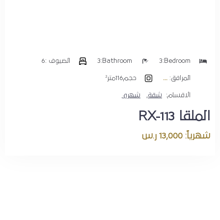
Bedroom:
3
Bathroom:
3
الضيوف :
6
المرافق:
حجم
116متر²
الاقسام:
شقة
,
شهري
الملقا RX-113
شهرياً: 13,000 ر.س