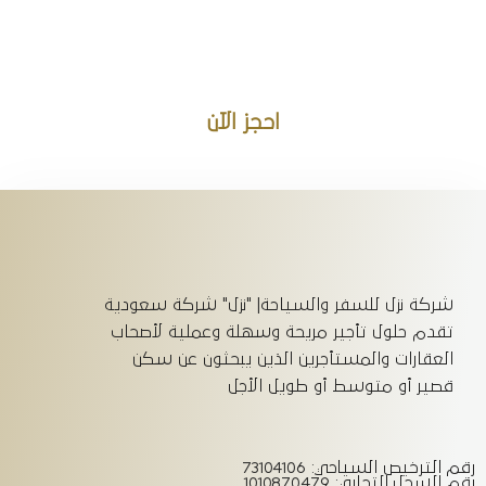
بخصم خاص واستمتع بإقامة
مريحة وأسعار مميزة!
احجز الآن
شركة نزل للسفر والسياحة| "نزل" شركة سعودية
تقدم حلول تأجير مريحة وسهلة وعملية لأصحاب
العقارات والمستأجرين الذين يبحثون عن سكن
قصير أو متوسط أو طويل الأجل
رقم الترخيص السياحي: 73104106
رقم السجل التجاري: 1010870479