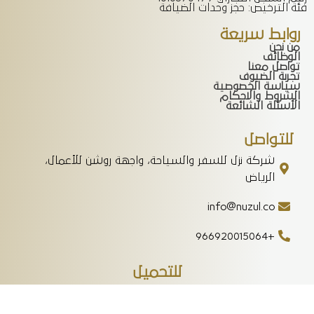
فئة الترخيص: حجز وحدات الضيافة
روابط سريعة
من نحن
الوظائف
تواصل معنا
تجربة الضيوف
سياسة الخصوصية
الشروط والاحكام
الأسئلة الشائعة
للتواصل
شركة نزل للسفر والسياحة، واجهة روشن للأعمال،
الرياض
info@nuzul.co
+966920015064
للتحميل