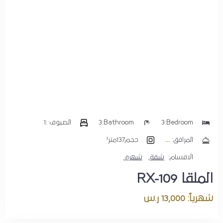
Bedroom:
3
Bathroom:
3
الضيوف :
1
المرافق:
حجم
137متر²
الاقسام:
شقة
,
شهري
الملقا RX-109
شهرياً: 13,000 ر.س