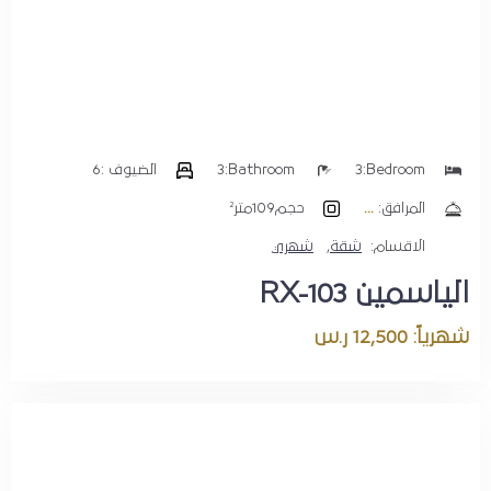
Bedroom:
3
Bathroom:
3
الضيوف :
6
المرافق:
حجم
109متر²
الاقسام:
شقة
,
شهري
الياسمين RX-103
شهرياً: 12,500 ر.س