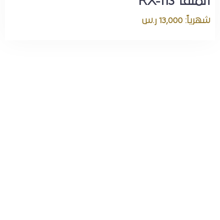
الملقا RX-113
شهرياً: 13,000 ر.س
اطلب اقامتك الآن
بخصم خاص
للحجوزات
الشهرية!
اطلب شقتك شهريًا الآن