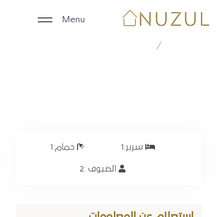
Menu
الدرعية RX-175
Nuzul
الدرعية RX-175
الرئيسية
الوحدات اليومية
الوحدات الشهرية
الشركات
سرير:
1
حمام:
1
الضيوف :
2
ملاك العقارات
English
استعلام عن المعلومات