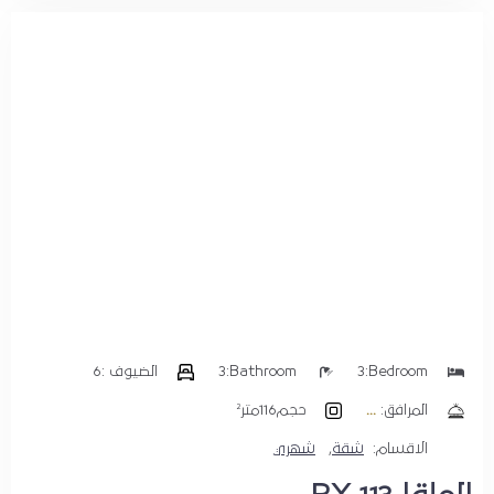
Bedroom:
3
Bathroom:
3
الضيوف :
6
المرافق:
حجم
116متر²
الاقسام:
شقة
,
شهري