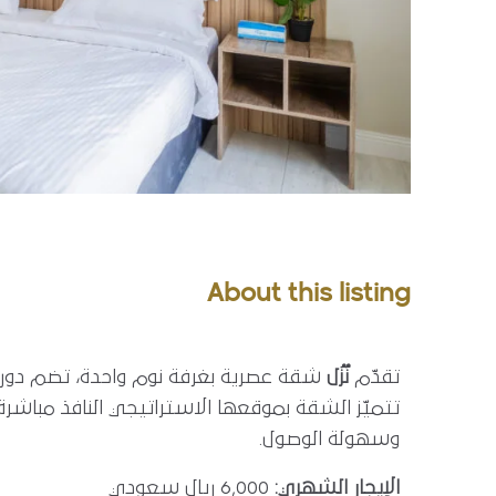
About this listing
تقدّم
نُزُل
شقة عصرية بغرفة نوم واحدة، تضم دورة
تتميّز الشقة بموقعها الاستراتيجي النافذ مباشر
وسهولة الوصول.
الإيجار الشهري:
6,000 ريال سعودي