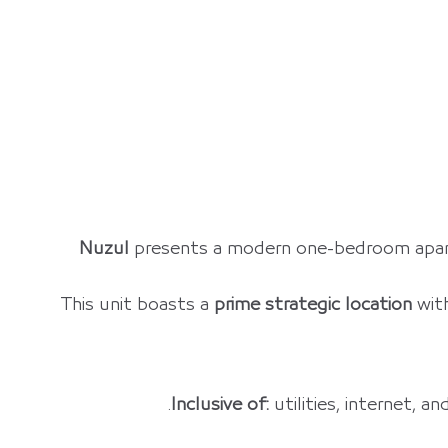
Nuzul
presents a modern one-bedroom apart
This unit boasts a
prime strategic location
with
المدينة
الرياض
Inclusive of:
utilities, internet, a
تاريخ الوصول