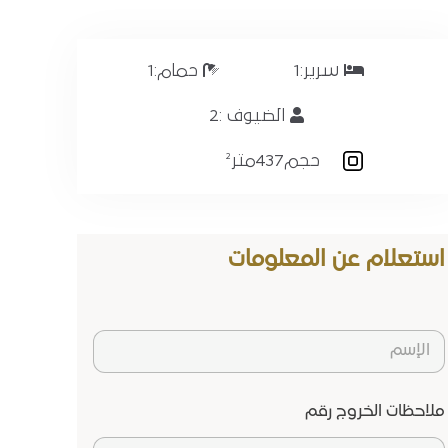
سرير:
1
حمام:
1
الضيوف :
2
حجم
437متر²
استعلام عن المعلومات
ا
ل
إ
س
ملاحظات الخروج رقم
م
*