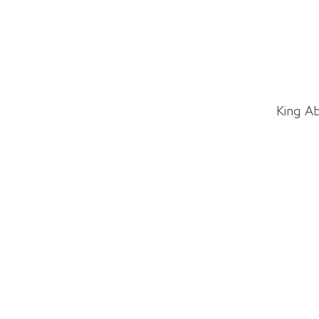
تاريخ الخروج
King Ab
الضيوف :
بحث