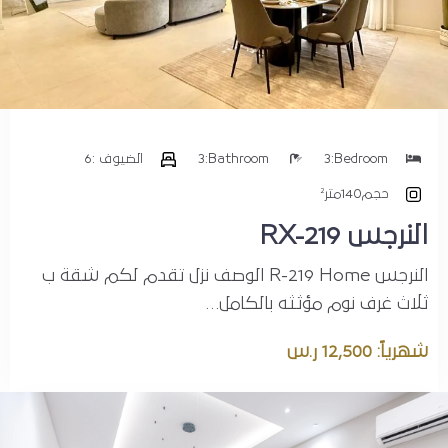
Bedroom:
3
Bathroom:
3
الضيوف :
6
حجم
140متر²
النرجس RX-219
النرجس R-219 Home الوصف نزل تقدم لكم شقة ب
ثلاث غرف نوم مؤثثه بالكامل…
شهرياً: 12,500 ر.س