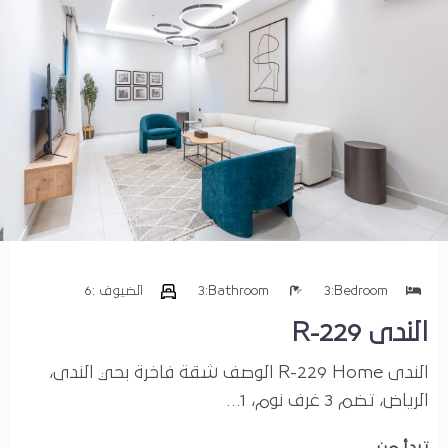
المدينة
الرياض
تاريخ الوصول
Bedroom:
3
Bathroom:
3
الضيوف :
6
الندى R-229
تاريخ الخروج
الندى R-229 Home الوصف شقة فاخرة بحي الندى،
الرياض، تضم 3 غرف نوم، 1…
الضيوف :