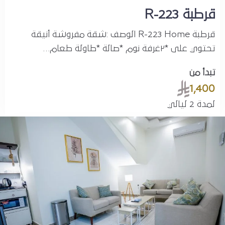
قرطبة R-223
قرطبة R-223 Home الوصف :شقة مفروشة أنيقة
تحتوي على *٢غرفة نوم *صالة *طاولة طعام…
تبدأ من
1,400
لمدة 2 ليالي