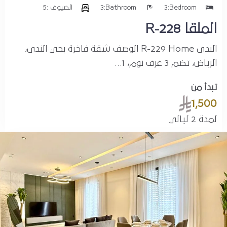
Bedroom:
3
Bathroom:
3
الضيوف :
5
الملقا R-228
الندى R-229 Home الوصف شقة فاخرة بحي الندى،
الرياض، تضم 3 غرف نوم، 1…
تبدأ من
1,500
لمدة 2 ليالي