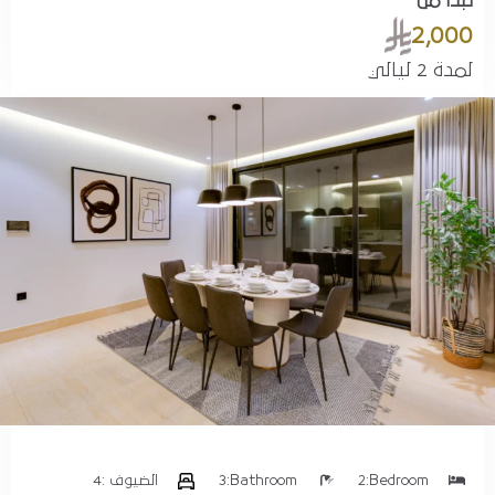
تبدأ من
1
2,000
بحث
لمدة 2 ليالي
Bedroom:
2
Bathroom:
3
الضيوف :
4