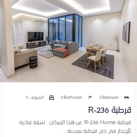
حسابي
Bedroom:
3
Bathroom:
3
الضيوف :
5
قرطبة R-236
قرطبة R-236 Home عن هذا المكان شقة فاخرة
للإيجار في حي قرطبة بمدينة…