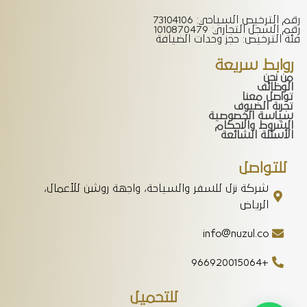
رقم الترخيص السياحي: 73104106
رقم السجل التجاري: 1010870479
فئة الترخيص: حجز وحدات الضيافة
روابط سريعة
من نحن
الوظائف
تواصل معنا
تجربة الضيوف
سياسة الخصوصية
الشروط والاحكام
الأسئلة الشائعة
للتواصل
شركة نزل للسفر والسياحة، واجهة روشن للأعمال،
الرياض
info@nuzul.co
+966920015064
للتحميل