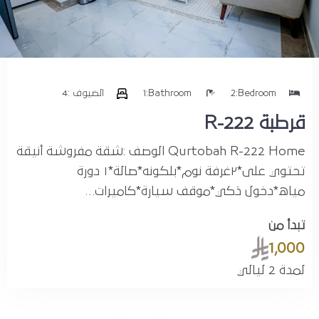
Bedroom:
2
Bathroom:
1
الضيوف :
4
قرطبة R-222
Qurtobah R-222 Home الوصف :شقة مفروشة أنيقة
تحتوي على*٢غرفة نوم*بلكونه*صالة*١ دورة
مياه*دخول ذكي*موقف سيارة*كاميرات…
تبدأ من
1,000
لمدة 2 ليالي