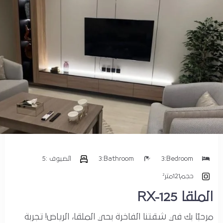
حسابي
Bedroom:
3
Bathroom:
3
الضيوف :
5
حجم
121متر²
الملقا RX-125
مرحبًا بك في شقتنا الفاخرة بحي الملقا، الرياض! تجربة