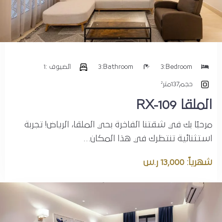
الرياض
تاريخ الوصول
Bedroom:
3
Bathroom:
3
الضيوف :
1
تاريخ الخروج
حجم
137متر²
الملقا RX-109
الضيوف :
مرحبًا بك في شقتنا الفاخرة بحي الملقا، الرياض! تجربة
1
استثنائية تنتظرك في هذا المكان…
شهرياً: 13,000 ر.س
بحث