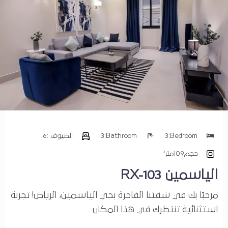
Bedroom:
3
Bathroom:
3
الضيوف :
6
حجم
109متر²
الياسمين RX-103
مرحبًا بك في شقتنا الفاخرة بحي الياسمين، الرياض! تجربة
استثنائية تنتظرك في هذا المكان…