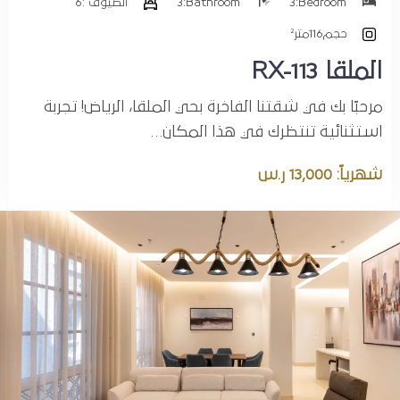
Bedroom:
3
Bathroom:
3
الضيوف :
6
حجم
116متر²
الملقا RX-113
مرحبًا بك في شقتنا الفاخرة بحي الملقا، الرياض! تجربة
استثنائية تنتظرك في هذا المكان…
شهرياً: 13,000 ر.س
المدينة