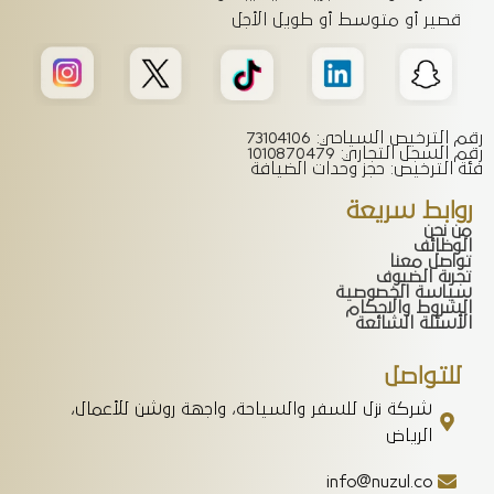
قصير أو متوسط أو طويل الأجل
رقم الترخيص السياحي: 73104106
رقم السجل التجاري: 1010870479
فئة الترخيص: حجز وحدات الضيافة
روابط سريعة
من نحن
الوظائف
تواصل معنا
تجربة الضيوف
سياسة الخصوصية
الشروط والاحكام
الأسئلة الشائعة
للتواصل
شركة نزل للسفر والسياحة، واجهة روشن للأعمال،
الرياض
info@nuzul.co