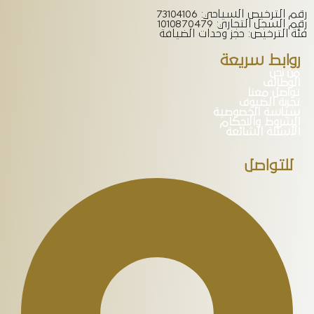
رقم الترخيص السياحي: 73104106
رقم السجل التجاري: 1010870479
فئة الترخيص: حجز وحدات الضيافة
روابط سريعة
من نحن
الوظائف
تواصل معنا
تجربة الضيوف
سياسة الخصوصية
الشروط والاحكام
الأسئلة الشائعة
للتواصل
المدينة
الرياض
تاريخ الوصول