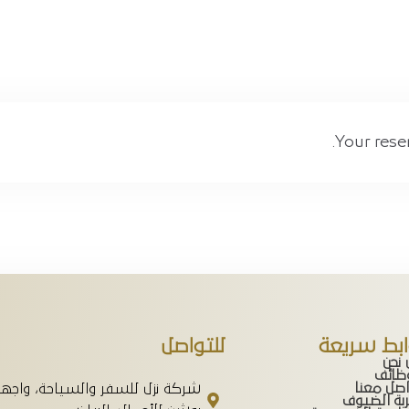
المدينة
الرياض
تاريخ الوصول
Your reser
تاريخ الخروج
الضيوف :
بحث
ابط سريعة
للتواصل
 نحن
وظائف
اصل معنا
شركة نزل للسفر والسياحة، واجه
بة الضيوف