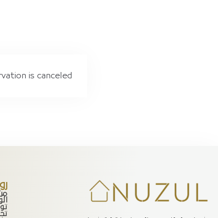
vation is canceled.
رو
من
ال
تو
تجر